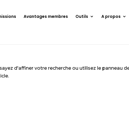
issions
Avantages membres
Outils
A propos
yez d'affiner votre recherche ou utilisez le panneau d
icle.