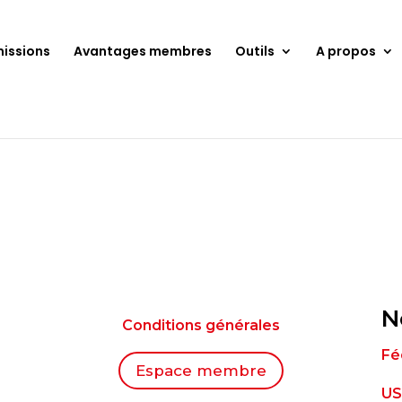
issions
Avantages membres
Outils
A propos
N
Conditions générales
Fé
Espace membre
US