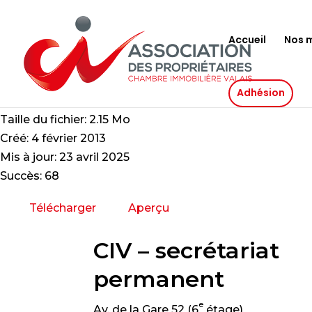
Accueil
Nos m
Bulletin février 2013
Adhésion
Taille du fichier: 2.15 Mo
Créé: 4 février 2013
Mis à jour: 23 avril 2025
Succès: 68
Télécharger
Aperçu
CIV – secrétariat
permanent
e
Av. de la Gare 52 (6
étage)